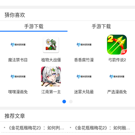
猜你喜欢
手游下载
手游下载
魔法禁书目
植物大战僵
香香腐竹漫
弓箭传说2
录汉化版
尸杂交版内
画官网入口
无限内购版
置菜单
v8.2.2
嘿嘿漫画免
江南第一主
迷雾大陆最
严选漫画免
费阅读下拉
播公司游戏
新版下载
费版官方入
v1.2.5
v3.0.0 安卓
口v7.1.3
推荐文章
版
《金花瓶楷梅花2》：如何判断真伪并了解其市场前景与艺术价值
《金花瓶楷梅花2》：如何融合传统与现代工艺，打造艺术与收藏价值兼具的作品？