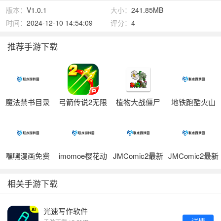
版本：
V1.0.1
大小：
241.85MB
时间：
2024-12-10 14:54:09
评分：
4
推荐手游下载
魔法禁书目录
弓箭传说2无限
植物大战僵尸
地铁跑酷火山
汉化版
内购版
杂交版内置菜
难度版
单
嘿嘿漫画免费
imomoe樱花动
JMComic2最新
JMComic2最新
阅读下拉v1.2.5
漫正版官网入
官网入口v8.7.0
版本2024v8.7.0
口v1.0.3
相关手游下载
光速写作软件