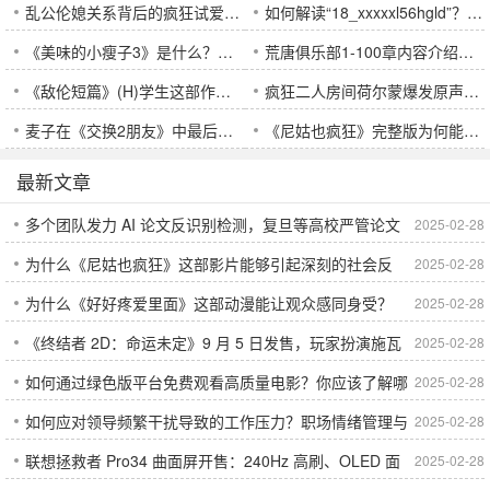
乱公伦媳关系背后的疯狂试爱二重性是什么？
如何解读“18_xxxxxl56hgld”？它背后隐藏着什么样的神秘含义？
《美味的小瘦子3》是什么？游戏玩法和特色功能有哪些？为什么它如此受欢迎？
荒唐俱乐部1-100章内容介绍：到底是什么让人物关系复杂、情节如此跌宕起伏？
《敌伦短篇》(H)学生这部作品究竟讲述了什么？其背后的深刻思想是什么？
疯狂二人房间荷尔蒙爆发原声，究竟为何让人无法自拔？
麦子在《交换2朋友》中最后和谁在一起了？剧情发展揭秘！
《尼姑也疯狂》完整版为何能引发观众的深度思考？
最新文章
多个团队发力 AI 论文反识别检测，复旦等高校严管论文
2025-02-28
为什么《尼姑也疯狂》这部影片能够引起深刻的社会反
2025-02-28
AI 使用
为什么《好好疼爱里面》这部动漫能让观众感同身受？
2025-02-28
思？
《终结者 2D：命运未定》9 月 5 日发售，玩家扮演施瓦
2025-02-28
如何通过绿色版平台免费观看高质量电影？你应该了解哪
2025-02-28
辛格致敬经典街机游戏
如何应对领导频繁干扰导致的工作压力？职场情绪管理与
2025-02-28
些注意事项？
联想拯救者 Pro34 曲面屏开售：240Hz 高刷、OLED 面
2025-02-28
高效沟通技巧揭秘